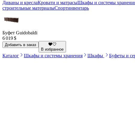
Диваны и кресла
Кровати и матрасы
Шкафы и системы хранени
строительные материалы
Спортинвентарь
Буфет Guidobaldi
6 019 $
Добавить в заказ
В избранное
Каталог
Шкафы и системы хранения
Шкафы
Буфеты и с