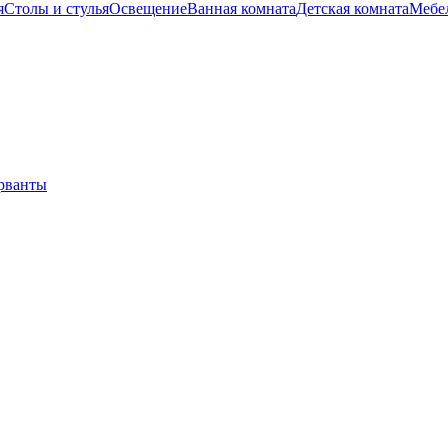
я
Столы и стулья
Освещение
Ванная комната
Детская комната
Мебел
ерванты