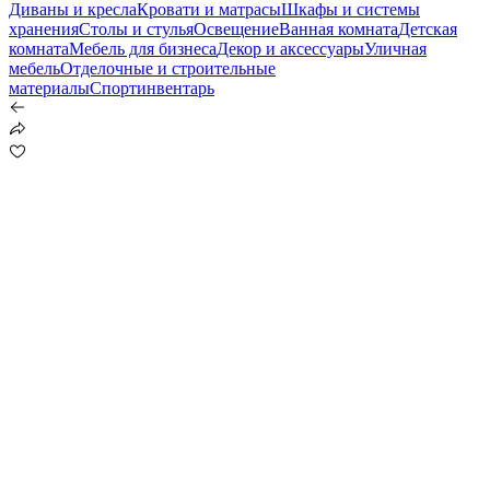
Диваны и кресла
Кровати и матрасы
Шкафы и системы
хранения
Столы и стулья
Освещение
Ванная комната
Детская
комната
Мебель для бизнеса
Декор и аксессуары
Уличная
мебель
Отделочные и строительные
материалы
Спортинвентарь