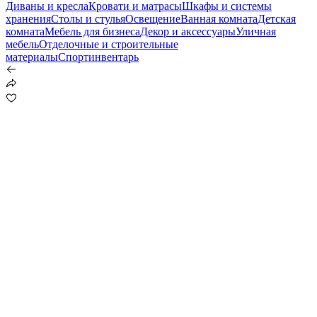
Диваны и кресла
Кровати и матрасы
Шкафы и системы
хранения
Столы и стулья
Освещение
Ванная комната
Детская
комната
Мебель для бизнеса
Декор и аксессуары
Уличная
мебель
Отделочные и строительные
материалы
Спортинвентарь