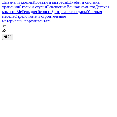
Диваны и кресла
Кровати и матрасы
Шкафы и системы
хранения
Столы и стулья
Освещение
Ванная комната
Детская
комната
Мебель для бизнеса
Декор и аксессуары
Уличная
мебель
Отделочные и строительные
материалы
Спортинвентарь