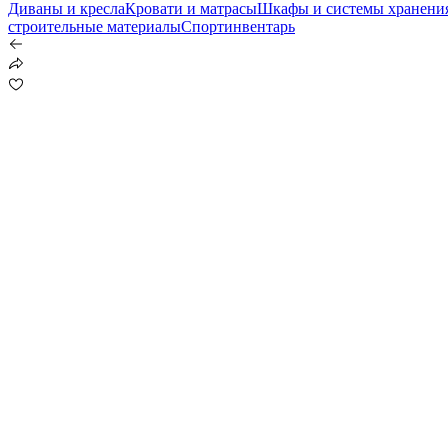
Диваны и кресла
Кровати и матрасы
Шкафы и системы хранени
строительные материалы
Спортинвентарь