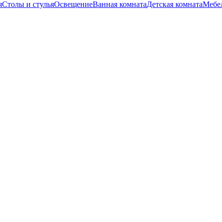
я
Столы и стулья
Освещение
Ванная комната
Детская комната
Мебел