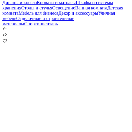
Диваны и кресла
Кровати и матрасы
Шкафы и системы
хранения
Столы и стулья
Освещение
Ванная комната
Детская
комната
Мебель для бизнеса
Декор и аксессуары
Уличная
мебель
Отделочные и строительные
материалы
Спортинвентарь