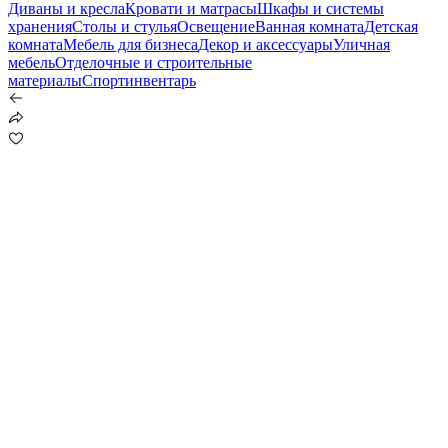
Диваны и кресла
Кровати и матрасы
Шкафы и системы
хранения
Столы и стулья
Освещение
Ванная комната
Детская
комната
Мебель для бизнеса
Декор и аксессуары
Уличная
мебель
Отделочные и строительные
материалы
Спортинвентарь