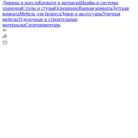
Диваны и кресла
Кровати и матрасы
Шкафы и системы
хранения
Столы и стулья
Освещение
Ванная комната
Детская
комната
Мебель для бизнеса
Декор и аксессуары
Уличная
мебель
Отделочные и строительные
материалы
Спортинвентарь