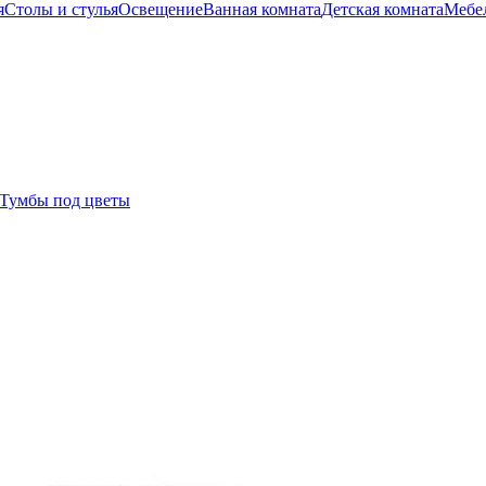
я
Столы и стулья
Освещение
Ванная комната
Детская комната
Мебел
Тумбы под цветы