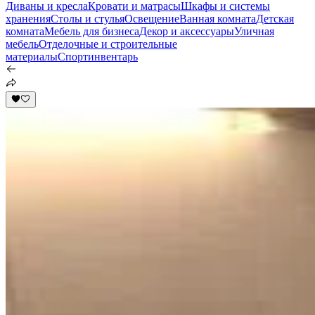
Диваны и кресла
Кровати и матрасы
Шкафы и системы
хранения
Столы и стулья
Освещение
Ванная комната
Детская
комната
Мебель для бизнеса
Декор и аксессуары
Уличная
мебель
Отделочные и строительные
материалы
Спортинвентарь