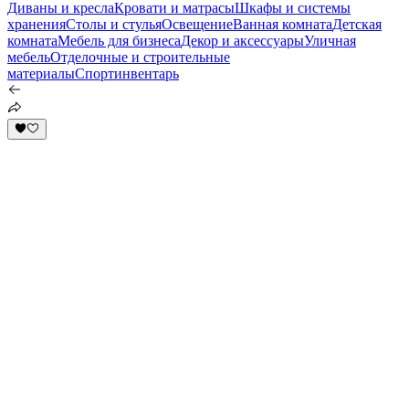
Диваны и кресла
Кровати и матрасы
Шкафы и системы
хранения
Столы и стулья
Освещение
Ванная комната
Детская
комната
Мебель для бизнеса
Декор и аксессуары
Уличная
мебель
Отделочные и строительные
материалы
Спортинвентарь