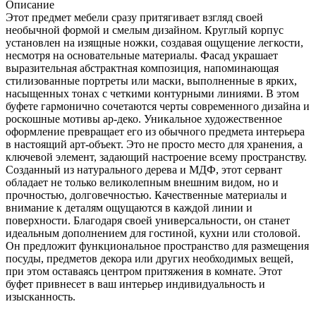
Описание
Этот предмет мебели сразу притягивает взгляд своей
необычной формой и смелым дизайном. Круглый корпус
установлен на изящные ножки, создавая ощущение легкости,
несмотря на основательные материалы. Фасад украшает
выразительная абстрактная композиция, напоминающая
стилизованные портреты или маски, выполненные в ярких,
насыщенных тонах с четкими контурными линиями. В этом
буфете гармонично сочетаются черты современного дизайна и
роскошные мотивы ар-деко. Уникальное художественное
оформление превращает его из обычного предмета интерьера
в настоящий арт-объект. Это не просто место для хранения, а
ключевой элемент, задающий настроение всему пространству.
Созданный из натурального дерева и МДФ, этот сервант
обладает не только великолепным внешним видом, но и
прочностью, долговечностью. Качественные материалы и
внимание к деталям ощущаются в каждой линии и
поверхности. Благодаря своей универсальности, он станет
идеальным дополнением для гостиной, кухни или столовой.
Он предложит функциональное пространство для размещения
посуды, предметов декора или других необходимых вещей,
при этом оставаясь центром притяжения в комнате. Этот
буфет привнесет в ваш интерьер индивидуальность и
изысканность.