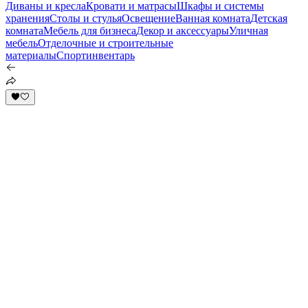
Диваны и кресла
Кровати и матрасы
Шкафы и системы
хранения
Столы и стулья
Освещение
Ванная комната
Детская
комната
Мебель для бизнеса
Декор и аксессуары
Уличная
мебель
Отделочные и строительные
материалы
Спортинвентарь