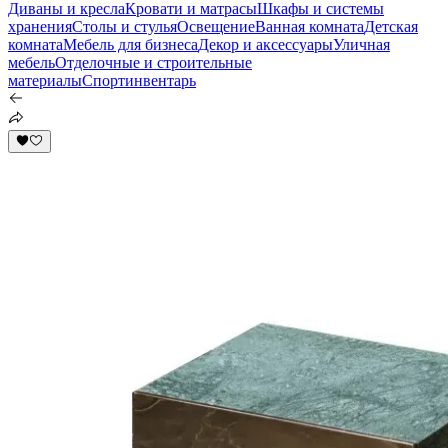
Диваны и кресла
Кровати и матрасы
Шкафы и системы
хранения
Столы и стулья
Освещение
Ванная комната
Детская
комната
Мебель для бизнеса
Декор и аксессуары
Уличная
мебель
Отделочные и строительные
материалы
Спортинвентарь