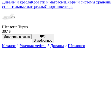
Диваны и кресла
Кровати и матрасы
Шкафы и системы хранени
строительные материалы
Спортинвентарь
Шезлонг Tupus
307 $
Добавить в заказ
В избранное
Каталог
Уличная мебель
Диваны
Шезлонги