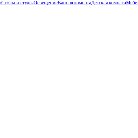
я
Столы и стулья
Освещение
Ванная комната
Детская комната
Мебел