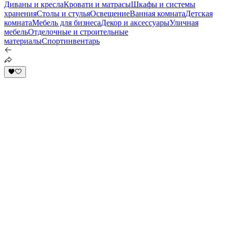
Диваны и кресла
Кровати и матрасы
Шкафы и системы
хранения
Столы и стулья
Освещение
Ванная комната
Детская
комната
Мебель для бизнеса
Декор и аксессуары
Уличная
мебель
Отделочные и строительные
материалы
Спортинвентарь