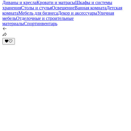
Диваны и кресла
Кровати и матрасы
Шкафы и системы
хранения
Столы и стулья
Освещение
Ванная комната
Детская
комната
Мебель для бизнеса
Декор и аксессуары
Уличная
мебель
Отделочные и строительные
материалы
Спортинвентарь