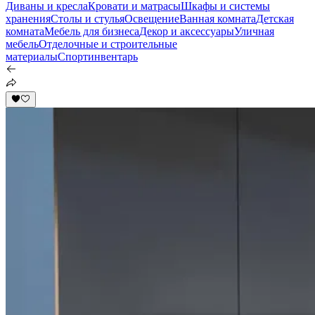
Диваны и кресла
Кровати и матрасы
Шкафы и системы
хранения
Столы и стулья
Освещение
Ванная комната
Детская
комната
Мебель для бизнеса
Декор и аксессуары
Уличная
мебель
Отделочные и строительные
материалы
Спортинвентарь