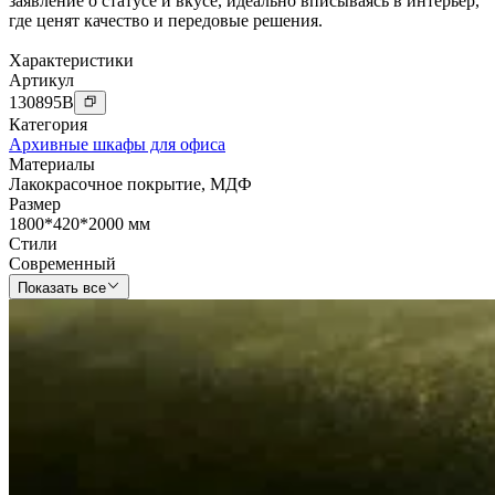
заявление о статусе и вкусе, идеально вписываясь в интерьер,
где ценят качество и передовые решения.
Характеристики
Артикул
130895
B
Категория
Архивные шкафы для офиса
Материалы
Лакокрасочное покрытие
,
МДФ
Размер
1800*420*2000 мм
Стили
Современный
Показать все