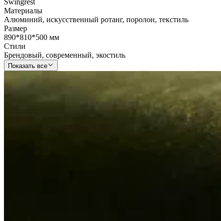
Swingrest
Материалы
Алюминий
,
искусственный ротанг
,
поролон
,
текстиль
Размер
890*810*500 мм
Стили
Брендовый
,
современный
,
экостиль
Показать все