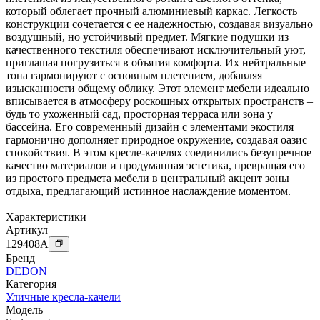
который облегает прочный алюминиевый каркас. Легкость
конструкции сочетается с ее надежностью, создавая визуально
воздушный, но устойчивый предмет. Мягкие подушки из
качественного текстиля обеспечивают исключительный уют,
приглашая погрузиться в объятия комфорта. Их нейтральные
тона гармонируют с основным плетением, добавляя
изысканности общему облику. Этот элемент мебели идеально
вписывается в атмосферу роскошных открытых пространств –
будь то ухоженный сад, просторная терраса или зона у
бассейна. Его современный дизайн с элементами экостиля
гармонично дополняет природное окружение, создавая оазис
спокойствия. В этом кресле-качелях соединились безупречное
качество материалов и продуманная эстетика, превращая его
из простого предмета мебели в центральный акцент зоны
отдыха, предлагающий истинное наслаждение моментом.
Характеристики
Артикул
129408
A
Бренд
DEDON
Категория
Уличные кресла-качели
Модель