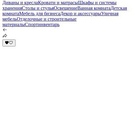
Диваны и кресла
Кровати и матрасы
Шкафы и системы
хранения
Столы и стулья
Освещение
Ванная комната
Детская
комната
Мебель для бизнеса
Декор и аксессуары
Уличная
мебель
Отделочные и строительные
материалы
Спортинвентарь