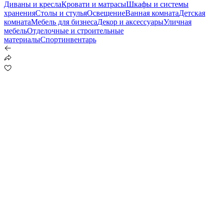
Диваны и кресла
Кровати и матрасы
Шкафы и системы
хранения
Столы и стулья
Освещение
Ванная комната
Детская
комната
Мебель для бизнеса
Декор и аксессуары
Уличная
мебель
Отделочные и строительные
материалы
Спортинвентарь