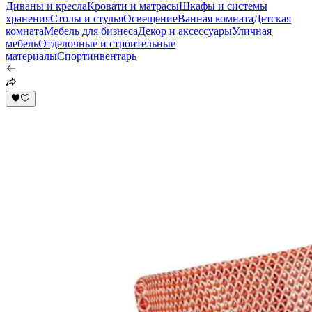
Диваны и кресла
Кровати и матрасы
Шкафы и системы
хранения
Столы и стулья
Освещение
Ванная комната
Детская
комната
Мебель для бизнеса
Декор и аксессуары
Уличная
мебель
Отделочные и строительные
материалы
Спортинвентарь