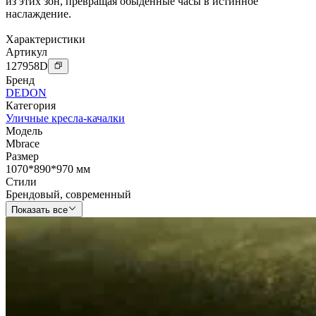
из этих зон, превращая обыденные часы в истинное
наслаждение.
Характеристики
Артикул
127958
D
Бренд
DEDON
Категория
Уличные кресла-качалки
Модель
Mbrace
Размер
1070*890*970 мм
Стили
Брендовый
,
современный
Показать все