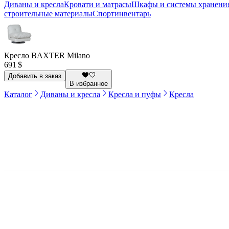
Диваны и кресла
Кровати и матрасы
Шкафы и системы хранени
строительные материалы
Спортинвентарь
Кресло BAXTER Milano
691 $
Добавить в заказ
В избранное
Каталог
Диваны и кресла
Кресла и пуфы
Кресла