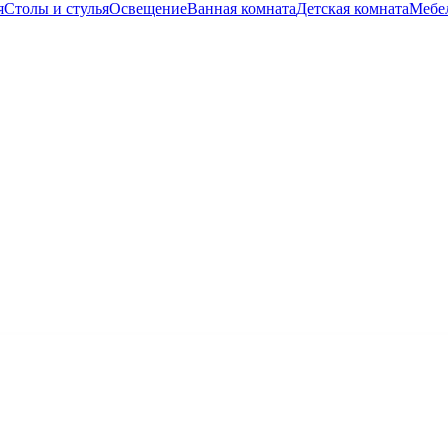
я
Столы и стулья
Освещение
Ванная комната
Детская комната
Мебел