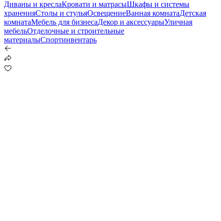
Диваны и кресла
Кровати и матрасы
Шкафы и системы
хранения
Столы и стулья
Освещение
Ванная комната
Детская
комната
Мебель для бизнеса
Декор и аксессуары
Уличная
мебель
Отделочные и строительные
материалы
Спортинвентарь