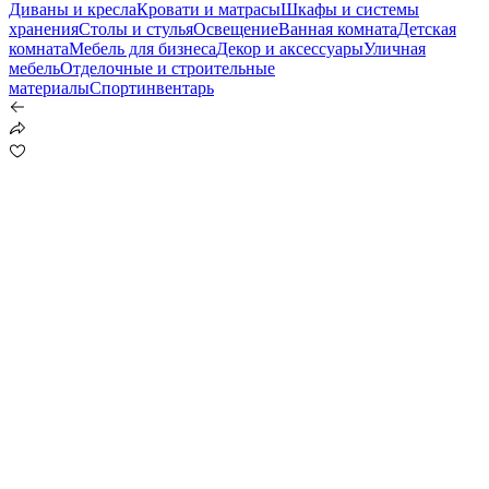
Диваны и кресла
Кровати и матрасы
Шкафы и системы
хранения
Столы и стулья
Освещение
Ванная комната
Детская
комната
Мебель для бизнеса
Декор и аксессуары
Уличная
мебель
Отделочные и строительные
материалы
Спортинвентарь