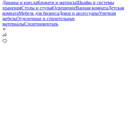
Диваны и кресла
Кровати и матрасы
Шкафы и системы
хранения
Столы и стулья
Освещение
Ванная комната
Детская
комната
Мебель для бизнеса
Декор и аксессуары
Уличная
мебель
Отделочные и строительные
материалы
Спортинвентарь