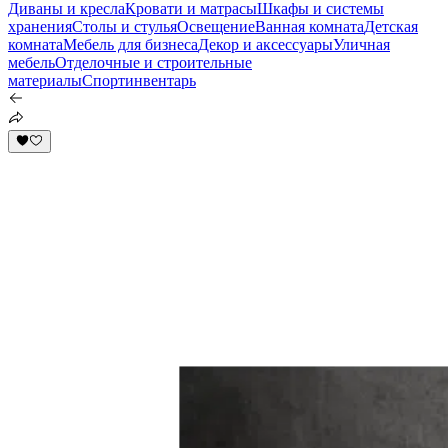
Диваны и кресла
Кровати и матрасы
Шкафы и системы
хранения
Столы и стулья
Освещение
Ванная комната
Детская
комната
Мебель для бизнеса
Декор и аксессуары
Уличная
мебель
Отделочные и строительные
материалы
Спортинвентарь