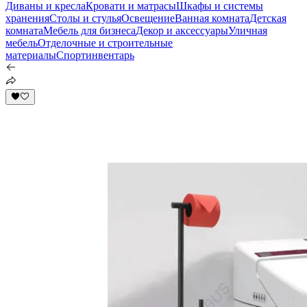
Диваны и кресла
Кровати и матрасы
Шкафы и системы
хранения
Столы и стулья
Освещение
Ванная комната
Детская
комната
Мебель для бизнеса
Декор и аксессуары
Уличная
мебель
Отделочные и строительные
материалы
Спортинвентарь