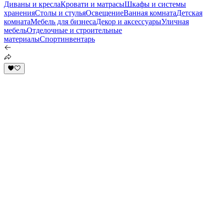
Диваны и кресла
Кровати и матрасы
Шкафы и системы
хранения
Столы и стулья
Освещение
Ванная комната
Детская
комната
Мебель для бизнеса
Декор и аксессуары
Уличная
мебель
Отделочные и строительные
материалы
Спортинвентарь