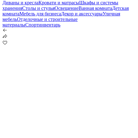
Диваны и кресла
Кровати и матрасы
Шкафы и системы
хранения
Столы и стулья
Освещение
Ванная комната
Детская
комната
Мебель для бизнеса
Декор и аксессуары
Уличная
мебель
Отделочные и строительные
материалы
Спортинвентарь