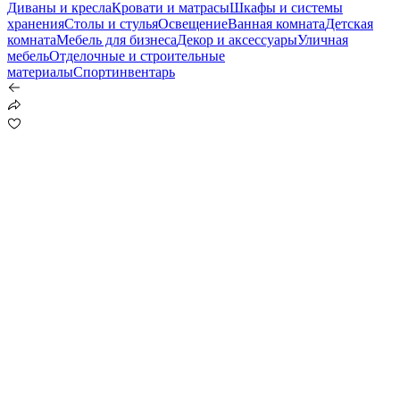
Диваны и кресла
Кровати и матрасы
Шкафы и системы
хранения
Столы и стулья
Освещение
Ванная комната
Детская
комната
Мебель для бизнеса
Декор и аксессуары
Уличная
мебель
Отделочные и строительные
материалы
Спортинвентарь