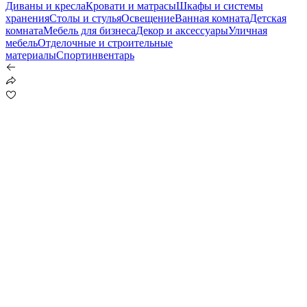
Диваны и кресла
Кровати и матрасы
Шкафы и системы
хранения
Столы и стулья
Освещение
Ванная комната
Детская
комната
Мебель для бизнеса
Декор и аксессуары
Уличная
мебель
Отделочные и строительные
материалы
Спортинвентарь