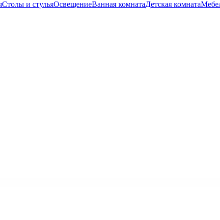
я
Столы и стулья
Освещение
Ванная комната
Детская комната
Мебел