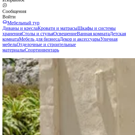
Сообщения
Войти
Мебельный тур
Диваны и кресла
Кровати и матрасы
Шкафы и системы
хранения
Столы и стулья
Освещение
Ванная комната
Детская
комната
Мебель для бизнеса
Декор и аксессуары
Уличная
мебель
Отделочные и строительные
материалы
Спортинвентарь