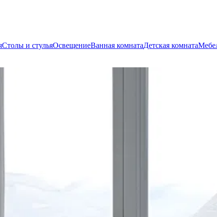
я
Столы и стулья
Освещение
Ванная комната
Детская комната
Мебел