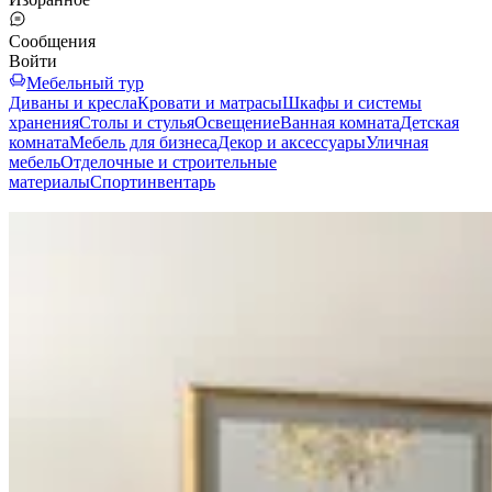
Сообщения
Войти
Мебельный тур
Диваны и кресла
Кровати и матрасы
Шкафы и системы
хранения
Столы и стулья
Освещение
Ванная комната
Детская
комната
Мебель для бизнеса
Декор и аксессуары
Уличная
мебель
Отделочные и строительные
материалы
Спортинвентарь