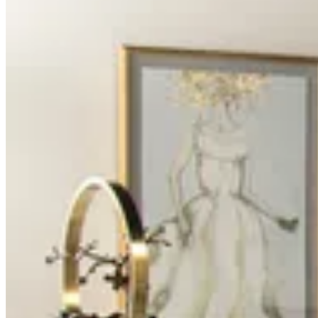
и фабриками по всему миру. Штаб-квартира располагается в
Гринвуде, штат Миссисипи, США.
Бренд John Richard стремится к цветам, природным темам и
абстрактным формам, выходящим за рамки модных течений.
Благодаря единой концепции все элементы — от принтов и
картин до статуэток, декоративных аксессуаров, мягкой и
корпусной мебели — прекрасно гармонируют друг с другом,
создавая цельное и стильное пространство.
Бренд черпает вдохновение из истории и великих культур и
каждый сезон стремится радовать неожиданными и
уникальными деталями своих предметов.
Комод Rainfall имеет современный дизайн: панели из
отражающего стекла, украшенные состаренным эффектом,
придают текстурной глубины предмету. Denali Cocktail — это
инновационный, адаптируемый кофейный столик, который
можно разделить на два отдельных стола. Рабочий стол Loftus
словно парит в воздухе благодаря прозрачным плитам-
опорам, рассекающим столешницу. А кресло Berlin — это
изысканное, утонченное решение, которое придаст
пространству роскоши и уюта.
В мире, где детали имеют огромное значение, John Richard