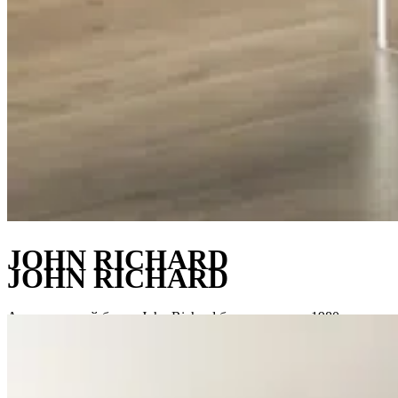
JOHN RICHARD
JOHN RICHARD
Американский бренд John Richard был основан в 1980 году.
Сначала в компании работало всего пять человек, которые
были увлечены идеей создания предметов искусства для
современных интерьеров. Но по мере роста маленькая
компания постепенно охватила все предметы мебели и декора,
и сегодня John Richard — это солидная корпорация с офисами