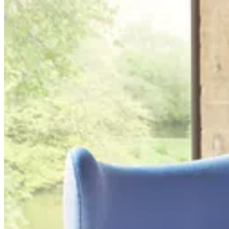
скандинавского дизайна и современную инновационную
эстетику. Бренд, основанный Фрицем Хансеном в 1872 году в
Дании, уже на протяжении длительного времени вдохновляет
дизайнеров и покупателей по всему миру.
Первые пятьдесят лет существования компании отмечены
длинным списком престижных контрактов, которые
включают в себя производство мебели для датского
парламента и Верховного суда во дворце Кристиансбург,
копенгагенской ратуши и других значимых учреждений.
1934 год является вехой в истории бренда Fritz Hansen —
именно тогда компания начала плодотворное сотрудничество
с выдающимся датским архитектором и дизайнером Арне
Якобсеном. Это партнерство дало жизнь таким знаковым
изделиям, как кресла Ant, Egg и Swan.
В 1944 году архитектор и дизайнер Ханс Й. Вегнер создает
свой первый знаковый предмет China Chair для бренда Fritz
Hansen. Год спустя датский дизайнер Бёрге Могенсен создает
диван Spoke-back, а в 1955 году Вернер Пантон представляет
кресло Bachelor из гнутой стали.
Среди других работ бренда можно выделить серию столов
VicoDuo и коллекцию Oxford. Основанный еще в XIX веке,