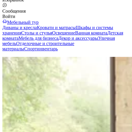
Сообщения
Войти
Мебельный тур
Диваны и кресла
Кровати и матрасы
Шкафы и системы
хранения
Столы и стулья
Освещение
Ванная комната
Детская
комната
Мебель для бизнеса
Декор и аксессуары
Уличная
мебель
Отделочные и строительные
материалы
Спортинвентарь