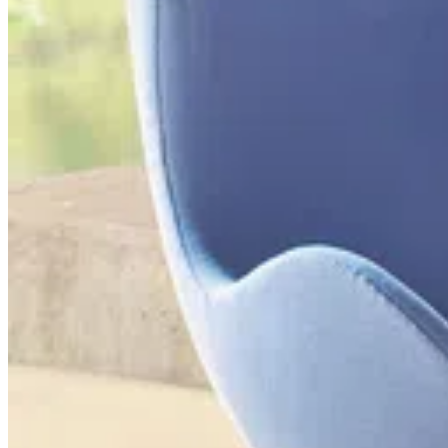
бренд Fritz Hansen зарекомендовала себя как незаменимый
партнер в сфере оформления гостиниц, лобби, кафе, залов
ожидания, конференц-залов, офисных пространств и
домашних кабинетов.
Fritz Hansen стал синонимом утонченного стиля и высокого
качества. Основатель компании, Фриц Хансен, с самого
начала стремился создавать изделия, которые не только
прекрасно выглядят, но и служат практическим целям. Это
видение стало основой для создания мебели, которая сочетает
в себе комфорт, стиль и долговечность.
В последние годы Fritz Hansen продолжает расширять свой
ассортимент, предлагая новые коллекции и сотрудничая с
современными дизайнерами. Это позволяет бренду оставаться
актуальным и востребованным, привнося свежие идеи и
концепции в мир интерьеров.
Каталоги FRITZ HANSEN