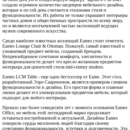
создали огромное количество шедевров мебельного дизайна,
которые и по сей день считаются эталонами стиля и
функциональности. Их работы не только украшают интерьеры
частных домов и общественных пространств по всему миру,
но и являются неотъемлемой частью экспозиций ведущих
музеев современного искусства.
Среди наиболее известных коллекций Eames стоит отметить
Eames Lounge Chair & Ottoman. Пожалуй, самый известный и
узнаваемый предмет мебели, созданный брендом.
Непревзойденное сочетание комфорта, элегантности и
функциональности делает это кресло желанным предметом
интерьера для ценителей стиля mid-century modern.
Eames LCM Table - еще один бестселлер от Eame. Этот стол,
разработанный Ээро Саариненом, является примером слияния
функциональности и дизайна. Его простая форма и плавные
линии делают его универсальным предметом мебели, который
подходит для любого интерьера.
Прошло уже более семидесяти лет с момента основания Eames
Office, но мебель этой легендарной марки продолжает
оставаться востребованной и актуальной. Дизайны Eames
покорили сердца миллионов людей благодаря своему
сочетанию функциональности, эстетики и долговечности. Эта