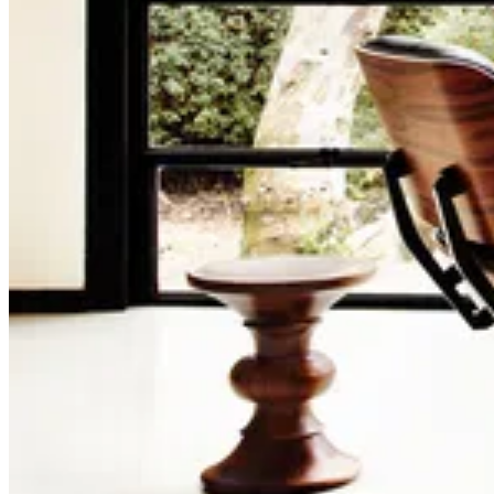
частных домов и общественных пространств по всему миру,
но и являются неотъемлемой частью экспозиций ведущих
музеев современного искусства.
Среди наиболее известных коллекций Eames стоит отметить
Eames Lounge Chair & Ottoman. Пожалуй, самый известный и
узнаваемый предмет мебели, созданный брендом.
Непревзойденное сочетание комфорта, элегантности и
функциональности делает это кресло желанным предметом
интерьера для ценителей стиля mid-century modern.
Eames LCM Table - еще один бестселлер от Eame. Этот стол,
разработанный Ээро Саариненом, является примером слияния
функциональности и дизайна. Его простая форма и плавные
линии делают его универсальным предметом мебели, который
подходит для любого интерьера.
Прошло уже более семидесяти лет с момента основания Eames
Office, но мебель этой легендарной марки продолжает
оставаться востребованной и актуальной. Дизайны Eames
покорили сердца миллионов людей благодаря своему
сочетанию функциональности, эстетики и долговечности. Эта
мебель не просто украшает интерьеры, она становится
неотъемлемой частью жизни, создавая атмосферу уюта,
комфорта и стиля.