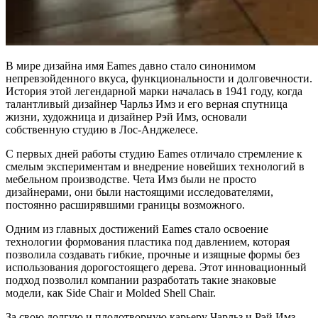
В мире дизайна имя Eames давно стало синонимом
непревзойденного вкуса, функциональности и долговечности.
История этой легендарной марки началась в 1941 году, когда
талантливый дизайнер Чарльз Имз и его верная спутница
жизни, художница и дизайнер Рэй Имз, основали
собственную студию в Лос-Анджелесе.
С первых дней работы студию Eames отличало стремление к
смелым экспериментам и внедрение новейших технологий в
мебельном производстве. Чета Имз были не просто
дизайнерами, они были настоящими исследователями,
постоянно расширявшими границы возможного.
Одним из главных достижений Eames стало освоение
технологии формования пластика под давлением, которая
позволила создавать гибкие, прочные и изящные формы без
использования дорогостоящего дерева. Этот инновационный
подход позволил компании разработать такие знаковые
модели, как Side Chair и Molded Shell Chair.
За свою долгую и плодотворную карьеру Чарльз и Рэй Имз