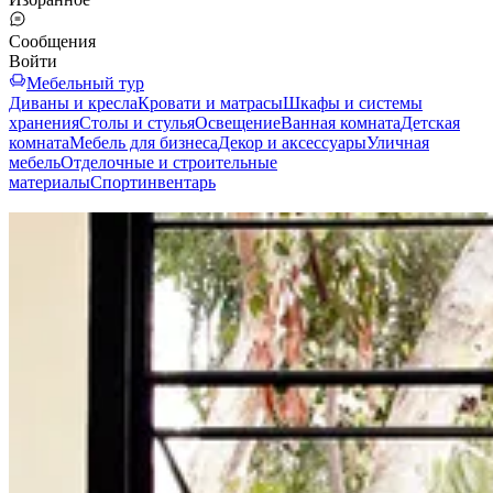
Сообщения
Войти
Мебельный тур
Диваны и кресла
Кровати и матрасы
Шкафы и системы
хранения
Столы и стулья
Освещение
Ванная комната
Детская
комната
Мебель для бизнеса
Декор и аксессуары
Уличная
мебель
Отделочные и строительные
материалы
Спортинвентарь