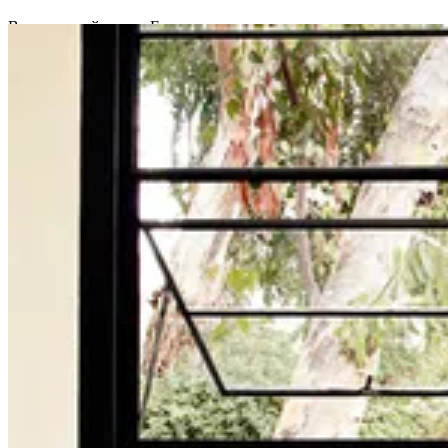
В мире дизайна имя Eames давно стало синонимом
непревзойденного вкуса, функциональности и долговечности.
История этой легендарной марки началась в 1941 году, когда
талантливый дизайнер Чарльз Имз и его верная спутница
жизни, художница и дизайнер Рэй Имз, основали
собственную студию в Лос-Анджелесе.
С первых дней работы студию Eames отличало стремление к
смелым экспериментам и внедрение новейших технологий в
мебельном производстве. Чета Имз были не просто
дизайнерами, они были настоящими исследователями,
постоянно расширявшими границы возможного.
Одним из главных достижений Eames стало освоение
технологии формования пластика под давлением, которая
позволила создавать гибкие, прочные и изящные формы без
использования дорогостоящего дерева. Этот инновационный
подход позволил компании разработать такие знаковые
модели, как Side Chair и Molded Shell Chair.
За свою долгую и плодотворную карьеру Чарльз и Рэй Имз
создали огромное количество шедевров мебельного дизайна,
которые и по сей день считаются эталонами стиля и
функциональности. Их работы не только украшают интерьеры