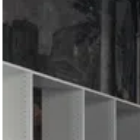
Кастильони и Филипп Старк. Каждый из них привнес свои
индивидуальные идеи и видение, что позволило Driade
создавать уникальные и запоминающиеся изделия.
Например, благодаря начавшемуся в 1982 году
сотрудничеству бренда с Алессандро Мендини, появилось
кресло Sabrina — яркий и широко известный предмет Driade.
Кресло Costes, которое в 1984 году ознаменовало начало
партнерства Филиппа Старка и Driade, было разработано для
одноименного парижского кафе, а впоследствии благодаря
своему вневременному дизайну приобрело большой успех.
Компания Driade не только создает уникальные предметы
мебели, но и акцентирует внимание на концепции дизайна
интерьера в целом. Вдохновляясь искусством и культурой,
они предлагают разнообразные коллекции, каждая из которых
рассказывает свою историю.
Например, концепция коллекции Mingx основывается на
трубчатом профиле, который также стал источником
вдохновения для книжного шкафа Zigzag. Название Mingx
связано с династией Мин, сыгравшей ключевую роль в
развитии китайской культуры и превратившей Китай в центр
восточной торговли.