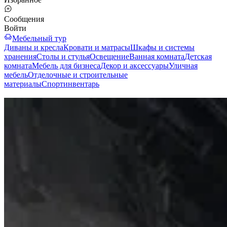
Сообщения
Войти
Мебельный тур
Диваны и кресла
Кровати и матрасы
Шкафы и системы
хранения
Столы и стулья
Освещение
Ванная комната
Детская
комната
Мебель для бизнеса
Декор и аксессуары
Уличная
мебель
Отделочные и строительные
материалы
Спортинвентарь