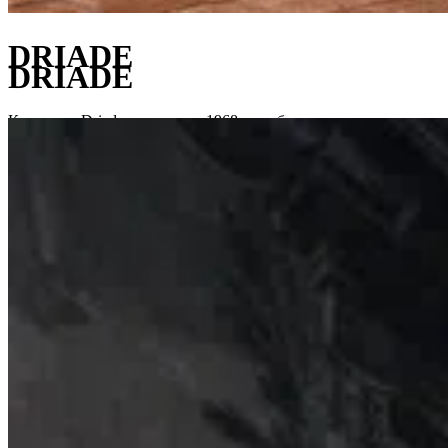
DRIADE
DRIADE
Компания Driade родилась в 1968 году благодаря совместным
усилиям арт-директора Энрико Астори, который с самого
начала определял политику продукта и коммуникации;
дизайнера Антонии Астори, которая также является автором
архитектурного образа компании и Аделаиды Ачерби,
отвечающей за имидж бренда.
В мире дизайна бренд Driade занимает особое место благодаря
своим инновационным подходам и уникальной эстетике. Он
быстро завоевал репутацию благодаря созданию мебели,
которая сочетает в себе оригинальность, высокое качество и
функциональность. Изначально компания начала свою
деятельность с производства классической мебели, однако со
временем она эволюционировала, принимая в расчет
современные тренды.
Одним из ключевых аспектов Driade является сотрудничество
с известными дизайнерами. Компания привлекла к работе
таких именитых мастеров, как Алессандро Мендини, Акилле