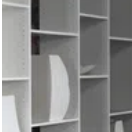
Несмотря на свой глобальный масштаб, Driade сохраняет
приверженность итальянским традициям дизайна, который
заключается в сочетании стиля, комфорта и
функциональности.
Каталоги DRIADE