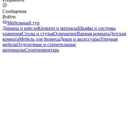
Сообщения
Войти
Мебельный тур
Диваны и кресла
Кровати и матрасы
Шкафы и системы
хранения
Столы и стулья
Освещение
Ванная комната
Детская
комната
Мебель для бизнеса
Декор и аксессуары
Уличная
мебель
Отделочные и строительные
материалы
Спортинвентарь