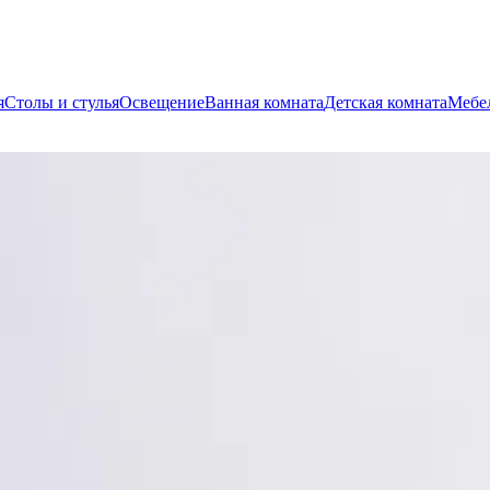
я
Столы и стулья
Освещение
Ванная комната
Детская комната
Мебел