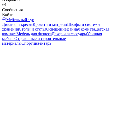
Сообщения
Войти
Мебельный тур
Диваны и кресла
Кровати и матрасы
Шкафы и системы
хранения
Столы и стулья
Освещение
Ванная комната
Детская
комната
Мебель для бизнеса
Декор и аксессуары
Уличная
мебель
Отделочные и строительные
материалы
Спортинвентарь