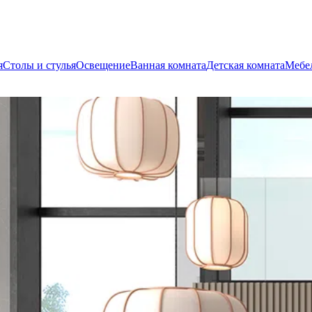
я
Столы и стулья
Освещение
Ванная комната
Детская комната
Мебел